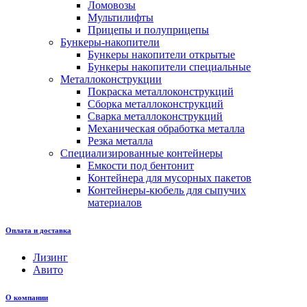
Ломовозы
Мультилифты
Прицепы и полуприцепы
Бункеры-накопители
Бункеры накопители открытые
Бункеры накопители специальные
Металлоконструкции
Покраска металлоконструкций
Сборка металлоконструкций
Сварка металлоконструкций
Механическая обработка металла
Резка металла
Специализированные контейнеры
Емкости под бентонит
Контейнера для мусорных пакетов
Контейнеры-кюбель для сыпучих
материалов
Оплата и доставка
Лизинг
Авито
О компании