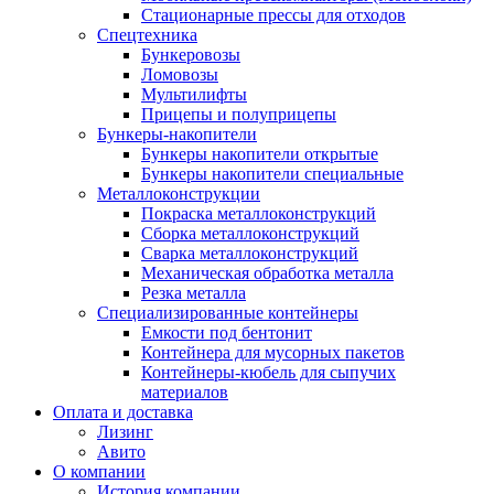
Стационарные прессы для отходов
Спецтехника
Бункеровозы
Ломовозы
Мультилифты
Прицепы и полуприцепы
Бункеры-накопители
Бункеры накопители открытые
Бункеры накопители специальные
Металлоконструкции
Покраска металлоконструкций
Сборка металлоконструкций
Сварка металлоконструкций
Механическая обработка металла
Резка металла
Специализированные контейнеры
Емкости под бентонит
Контейнера для мусорных пакетов
Контейнеры-кюбель для сыпучих
материалов
Оплата и доставка
Лизинг
Авито
О компании
История компании