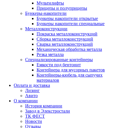
Мультилифты
Прицепы и полуприцепы
Бункеры-накопители
Бункеры накопители открытые
Бункеры накопители специальные
Металлоконструкции
Покраска металлоконструкций
Сборка металлоконструкций
Сварка металлоконструкций
Механическая обработка металла
Резка металла
Специализированные контейнеры
Емкости под бентонит
Контейнера для мусорных пакетов
Контейнеры-кюбель для сыпучих
материалов
Оплата и доставка
Лизинг
Авито
О компании
История компании
Завод в Элекстростали
ТК ФЕСТ
Новости
Отзывы