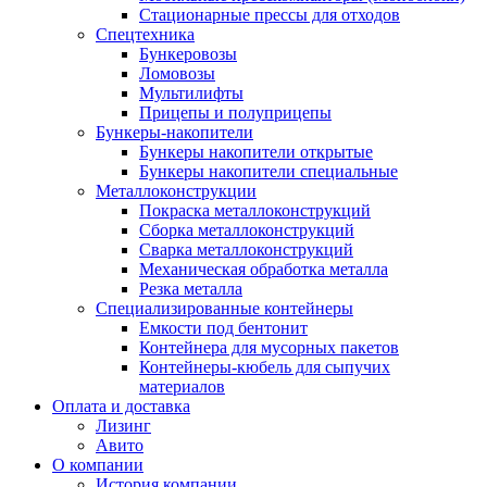
Стационарные прессы для отходов
Спецтехника
Бункеровозы
Ломовозы
Мультилифты
Прицепы и полуприцепы
Бункеры-накопители
Бункеры накопители открытые
Бункеры накопители специальные
Металлоконструкции
Покраска металлоконструкций
Сборка металлоконструкций
Сварка металлоконструкций
Механическая обработка металла
Резка металла
Специализированные контейнеры
Емкости под бентонит
Контейнера для мусорных пакетов
Контейнеры-кюбель для сыпучих
материалов
Оплата и доставка
Лизинг
Авито
О компании
История компании