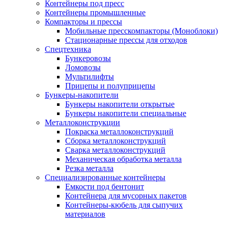
Контейнеры под пресс
Контейнеры промышленные
Компакторы и прессы
Мобильные пресскомпакторы (Моноблоки)
Стационарные прессы для отходов
Спецтехника
Бункеровозы
Ломовозы
Мультилифты
Прицепы и полуприцепы
Бункеры-накопители
Бункеры накопители открытые
Бункеры накопители специальные
Металлоконструкции
Покраска металлоконструкций
Сборка металлоконструкций
Сварка металлоконструкций
Механическая обработка металла
Резка металла
Специализированные контейнеры
Емкости под бентонит
Контейнера для мусорных пакетов
Контейнеры-кюбель для сыпучих
материалов