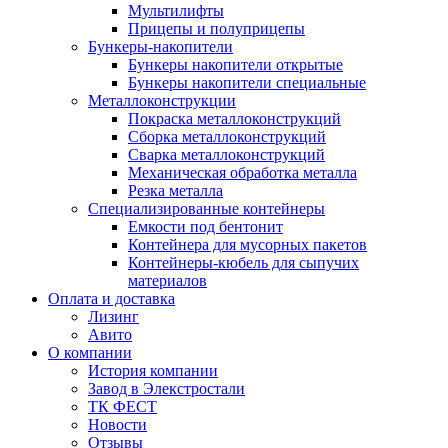
Мультилифты
Прицепы и полуприцепы
Бункеры-накопители
Бункеры накопители открытые
Бункеры накопители специальные
Металлоконструкции
Покраска металлоконструкций
Сборка металлоконструкций
Сварка металлоконструкций
Механическая обработка металла
Резка металла
Специализированные контейнеры
Емкости под бентонит
Контейнера для мусорных пакетов
Контейнеры-кюбель для сыпучих
материалов
Оплата и доставка
Лизинг
Авито
О компании
История компании
Завод в Элекстростали
ТК ФЕСТ
Новости
Отзывы