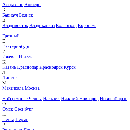
Астрахань
Ашберн
Б
Барнаул
Брянск
В
Владивосток
Владикавказ
Волгоград
Воронеж
Г
Грозный
Е
Екатеринбург
И
Ижевск
Иркутск
К
Казань
Краснодар
Красноярск
Курск
Л
Липецк
М
Махачкала
Москва
Н
Набережные Челны
Нальчик
Нижний Новгород
Новосибирск
О
Омск
Оренбург
П
Пенза
Пермь
Р
Ростов-на-Дону