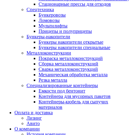
Стационарные прессы для отходов
Спецтехника
Бункеровозы
Ломовозы
Мультилифты
Прицепы и полуприцепы
Бункеры-накопители
Бункеры накопители открытые
Бункеры накопители специальные
Металлоконструкции
Покраска металлоконструкций
Сборка металлоконструкций
Сварка металлоконструкций
Механическая обработка металла
Резка металла
Специализированные контейнеры
Емкости под бентонит
Контейнера для мусорных пакетов
Контейнеры-кюбель для сыпучих
материалов
Оплата и доставка
Лизинг
Авито
О компании
История компании