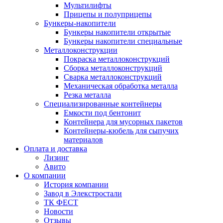
Мультилифты
Прицепы и полуприцепы
Бункеры-накопители
Бункеры накопители открытые
Бункеры накопители специальные
Металлоконструкции
Покраска металлоконструкций
Сборка металлоконструкций
Сварка металлоконструкций
Механическая обработка металла
Резка металла
Специализированные контейнеры
Емкости под бентонит
Контейнера для мусорных пакетов
Контейнеры-кюбель для сыпучих
материалов
Оплата и доставка
Лизинг
Авито
О компании
История компании
Завод в Элекстростали
ТК ФЕСТ
Новости
Отзывы