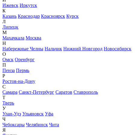
Ижевск
Иркутск
К
Казань
Краснодар
Красноярск
Курск
Л
Липецк
М
Махачкала
Москва
Н
Набережные Челны
Нальчик
Нижний Новгород
Новосибирск
О
Омск
Оренбург
П
Пенза
Пермь
Р
Ростов-на-Дону
С
Самара
Санкт-Петербург
Саратов
Ставрополь
Т
Тверь
У
Улан-Удэ
Ульяновск
Уфа
Ч
Чебоксары
Челябинск
Чита
Я