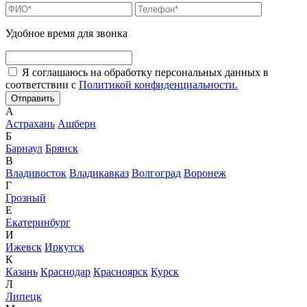
Удобное время для звонка
Я соглашаюсь на обработку персональных данных в
соответствии с
Политикой конфиденциальности.
А
Астрахань
Ашберн
Б
Барнаул
Брянск
В
Владивосток
Владикавказ
Волгоград
Воронеж
Г
Грозный
Е
Екатеринбург
И
Ижевск
Иркутск
К
Казань
Краснодар
Красноярск
Курск
Л
Липецк