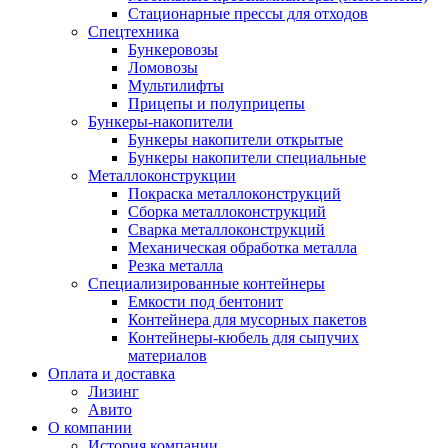
Стационарные прессы для отходов
Спецтехника
Бункеровозы
Ломовозы
Мультилифты
Прицепы и полуприцепы
Бункеры-накопители
Бункеры накопители открытые
Бункеры накопители специальные
Металлоконструкции
Покраска металлоконструкций
Сборка металлоконструкций
Сварка металлоконструкций
Механическая обработка металла
Резка металла
Специализированные контейнеры
Емкости под бентонит
Контейнера для мусорных пакетов
Контейнеры-кюбель для сыпучих
материалов
Оплата и доставка
Лизинг
Авито
О компании
История компании