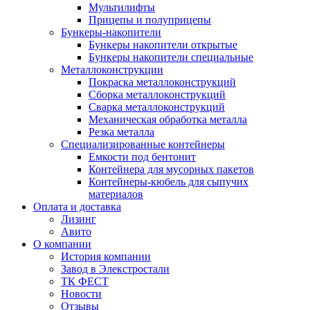
Мультилифты
Прицепы и полуприцепы
Бункеры-накопители
Бункеры накопители открытые
Бункеры накопители специальные
Металлоконструкции
Покраска металлоконструкций
Сборка металлоконструкций
Сварка металлоконструкций
Механическая обработка металла
Резка металла
Специализированные контейнеры
Емкости под бентонит
Контейнера для мусорных пакетов
Контейнеры-кюбель для сыпучих
материалов
Оплата и доставка
Лизинг
Авито
О компании
История компании
Завод в Элекстростали
ТК ФЕСТ
Новости
Отзывы