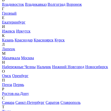
Владивосток
Владикавказ
Волгоград
Воронеж
Г
Грозный
Е
Екатеринбург
И
Ижевск
Иркутск
К
Казань
Краснодар
Красноярск
Курск
Л
Липецк
М
Махачкала
Москва
Н
Набережные Челны
Нальчик
Нижний Новгород
Новосибирск
О
Омск
Оренбург
П
Пенза
Пермь
Р
Ростов-на-Дону
С
Самара
Санкт-Петербург
Саратов
Ставрополь
Т