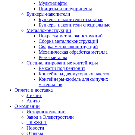
Мультилифты
Прицепы и полуприцепы
Бункеры-накопители
Бункеры накопители открытые
Бункеры накопители специальные
Металлоконструкции
Покраска металлоконструкций
Сборка металлоконструкций
Сварка металлоконструкций
Механическая обработка металла
Резка металла
Специализированные контейнеры
Емкости под бентонит
Контейнера для мусорных пакетов
Контейнеры-кюбель для сыпучих
материалов
Оплата и доставка
Лизинг
Авито
О компании
История компании
Завод в Элекстростали
ТК ФЕСТ
Новости
Отзывы