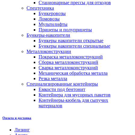
Стационарные прессы для отходов
Спецтехника
Бункеровозы
Ломовозы
Мультилифты
Прицепы и полуприцепы
Бункеры-накопители
Бункеры накопители открытые
Бункеры накопители специальные
Металлоконструкции
Покраска металлоконструкций
Сборка металлоконструкций
Сварка металлоконструкций
Механическая обработка металла
Резка металла
Специализированные контейнеры
Емкости под бентонит
Контейнера для мусорных пакетов
Контейнеры-кюбель для сыпучих
материалов
Оплата и доставка
Лизинг