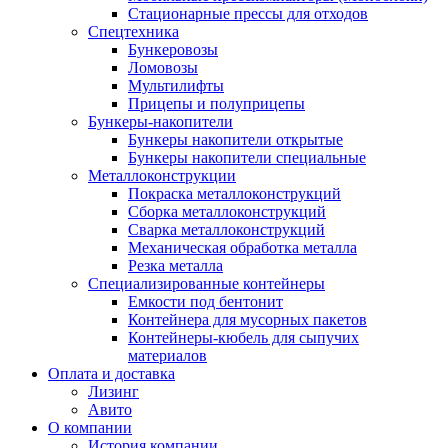
Стационарные прессы для отходов
Спецтехника
Бункеровозы
Ломовозы
Мультилифты
Прицепы и полуприцепы
Бункеры-накопители
Бункеры накопители открытые
Бункеры накопители специальные
Металлоконструкции
Покраска металлоконструкций
Сборка металлоконструкций
Сварка металлоконструкций
Механическая обработка металла
Резка металла
Специализированные контейнеры
Емкости под бентонит
Контейнера для мусорных пакетов
Контейнеры-кюбель для сыпучих
материалов
Оплата и доставка
Лизинг
Авито
О компании
История компании