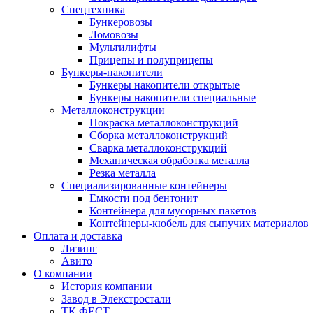
Спецтехника
Бункеровозы
Ломовозы
Мультилифты
Прицепы и полуприцепы
Бункеры-накопители
Бункеры накопители открытые
Бункеры накопители специальные
Металлоконструкции
Покраска металлоконструкций
Сборка металлоконструкций
Сварка металлоконструкций
Механическая обработка металла
Резка металла
Специализированные контейнеры
Емкости под бентонит
Контейнера для мусорных пакетов
Контейнеры-кюбель для сыпучих материалов
Оплата и доставка
Лизинг
Авито
О компании
История компании
Завод в Элекстростали
ТК ФЕСТ