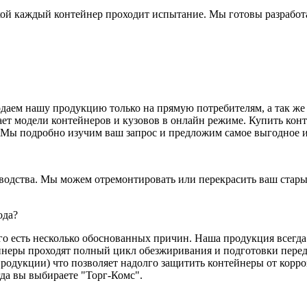
зкой каждый контейнер проходит испытание. Мы готовы разрабо
аем нашу продукцию только на прямую потребителям, а так же 
дает модели контейнеров и кузовов в онлайн режиме. Купить ко
 Мы подробно изучим ваш запрос и предложим самое выгодное и
водства. Мы можем отремонтировать или перекрасить ваш старый
ода?
ого есть несколько обоснованных причин. Наша продукция всегда
йнеры проходят полный цикл обезжиривания и подготовки пере
 продукции) что позволяет надолго защитить контейнеры от кор
гда вы выбираете "Торг-Комс".