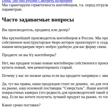
Цена: 580 000 рублей
Смотреть подробнее
Мы гарантируем герметичность контейнеров, т.к. перед отгру
параметрам.
Часто задаваемые вопросы
Вы производитель, продавец или дилер?
Мы крупнейший производитель контейнеров в России. Мы прод
собственное конструкторское бюро которое проектирует и соз
нашим менеджерам через любую удобную для вас форму связи.
Продаете ли вы б/у контейнеры?
Нет, мы продаем только новые контейнеры собственного произ
купить новый, чем ремонтировать старый.
Почему у вас не низкие цены если вы продаете напрямую с зав
Да, тут вы правы, наша продукция стоит не дешево, но для эт
на рынке, наш основной поставщик "Северсталь". Наши конте
покрасочных камерах (это редкость для производителей такой
вид. Если вы хотите получить лучший продукт на рынке, то то
Какие сроки поставки?