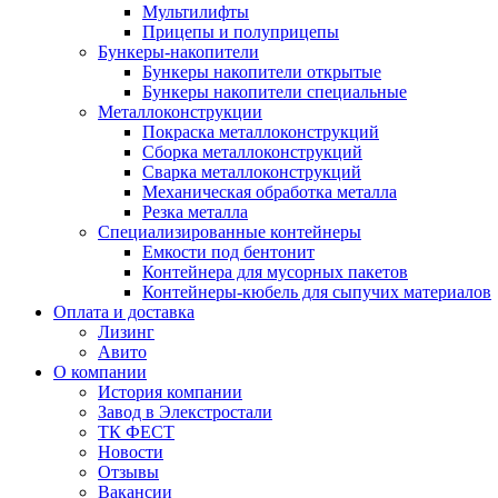
Мультилифты
Прицепы и полуприцепы
Бункеры-накопители
Бункеры накопители открытые
Бункеры накопители специальные
Металлоконструкции
Покраска металлоконструкций
Сборка металлоконструкций
Сварка металлоконструкций
Механическая обработка металла
Резка металла
Специализированные контейнеры
Емкости под бентонит
Контейнера для мусорных пакетов
Контейнеры-кюбель для сыпучих материалов
Оплата и доставка
Лизинг
Авито
О компании
История компании
Завод в Элекстростали
ТК ФЕСТ
Новости
Отзывы
Вакансии