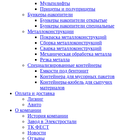
Мультилифты
Прицепы и полуприцепы
Бункеры-накопители
Бункеры накопители открытые
Бункеры накопители специальные
Металлоконструкции
Покраска металлоконструкций
Сборка металлоконструкций
Сварка металлоконструкций
Механическая обработка металла
Резка металла
Специализированные контейнеры
Емкости под бентонит
Контейнера для мусорных пакетов
Контейнеры-кюбель для сыпучих
материалов
Оплата и доставка
Лизинг
Авито
О компании
История компании
Завод в Элекстростали
ТК ФЕСТ
Новости
Отзывы