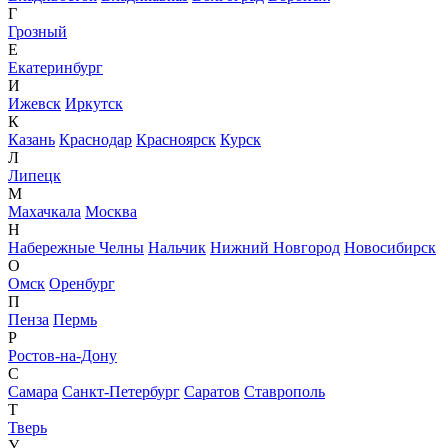
Г
Грозный
Е
Екатеринбург
И
Ижевск
Иркутск
К
Казань
Краснодар
Красноярск
Курск
Л
Липецк
М
Махачкала
Москва
Н
Набережные Челны
Нальчик
Нижний Новгород
Новосибирск
О
Омск
Оренбург
П
Пенза
Пермь
Р
Ростов-на-Дону
С
Самара
Санкт-Петербург
Саратов
Ставрополь
Т
Тверь
У