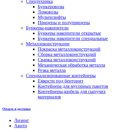
Спецтехника
Бункеровозы
Ломовозы
Мультилифты
Прицепы и полуприцепы
Бункеры-накопители
Бункеры накопители открытые
Бункеры накопители специальные
Металлоконструкции
Покраска металлоконструкций
Сборка металлоконструкций
Сварка металлоконструкций
Механическая обработка металла
Резка металла
Специализированные контейнеры
Емкости под бентонит
Контейнера для мусорных пакетов
Контейнеры-кюбель для сыпучих
материалов
Оплата и доставка
Лизинг
Авито