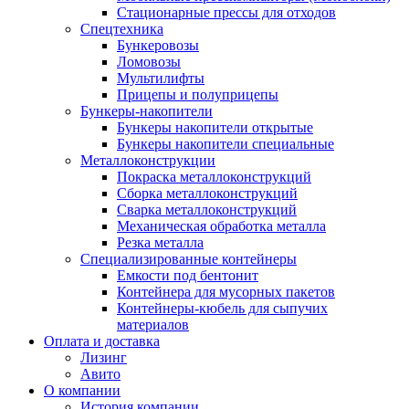
Стационарные прессы для отходов
Спецтехника
Бункеровозы
Ломовозы
Мультилифты
Прицепы и полуприцепы
Бункеры-накопители
Бункеры накопители открытые
Бункеры накопители специальные
Металлоконструкции
Покраска металлоконструкций
Сборка металлоконструкций
Сварка металлоконструкций
Механическая обработка металла
Резка металла
Специализированные контейнеры
Емкости под бентонит
Контейнера для мусорных пакетов
Контейнеры-кюбель для сыпучих
материалов
Оплата и доставка
Лизинг
Авито
О компании
История компании