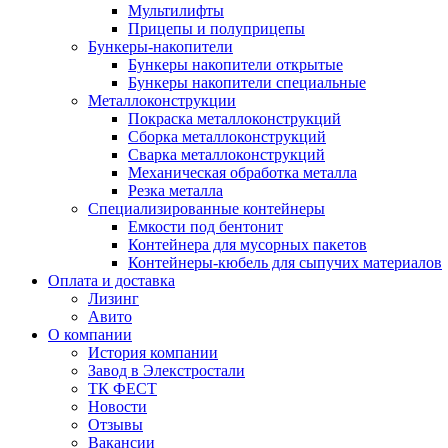
Мультилифты
Прицепы и полуприцепы
Бункеры-накопители
Бункеры накопители открытые
Бункеры накопители специальные
Металлоконструкции
Покраска металлоконструкций
Сборка металлоконструкций
Сварка металлоконструкций
Механическая обработка металла
Резка металла
Специализированные контейнеры
Емкости под бентонит
Контейнера для мусорных пакетов
Контейнеры-кюбель для сыпучих материалов
Оплата и доставка
Лизинг
Авито
О компании
История компании
Завод в Элекстростали
ТК ФЕСТ
Новости
Отзывы
Вакансии