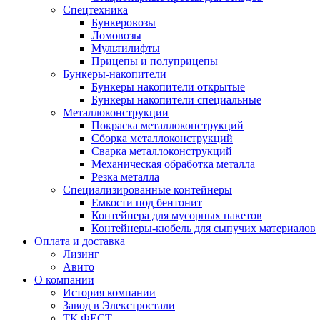
Спецтехника
Бункеровозы
Ломовозы
Мультилифты
Прицепы и полуприцепы
Бункеры-накопители
Бункеры накопители открытые
Бункеры накопители специальные
Металлоконструкции
Покраска металлоконструкций
Сборка металлоконструкций
Сварка металлоконструкций
Механическая обработка металла
Резка металла
Специализированные контейнеры
Емкости под бентонит
Контейнера для мусорных пакетов
Контейнеры-кюбель для сыпучих материалов
Оплата и доставка
Лизинг
Авито
О компании
История компании
Завод в Элекстростали
ТК ФЕСТ