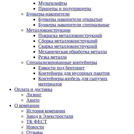
Мультилифты
Прицепы и полуприцепы
Бункеры-накопители
Бункеры накопители открытые
Бункеры накопители специальные
Металлоконструкции
Покраска металлоконструкций
Сборка металлоконструкций
Сварка металлоконструкций
Механическая обработка металла
Резка металла
Специализированные контейнеры
Емкости под бентонит
Контейнера для мусорных пакетов
Контейнеры-кюбель для сыпучих
материалов
Оплата и доставка
Лизинг
Авито
О компании
История компании
Завод в Элекстростали
ТК ФЕСТ
Новости
Отзывы