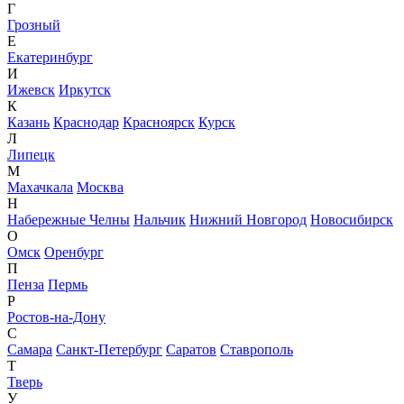
Г
Грозный
Е
Екатеринбург
И
Ижевск
Иркутск
К
Казань
Краснодар
Красноярск
Курск
Л
Липецк
М
Махачкала
Москва
Н
Набережные Челны
Нальчик
Нижний Новгород
Новосибирск
О
Омск
Оренбург
П
Пенза
Пермь
Р
Ростов-на-Дону
С
Самара
Санкт-Петербург
Саратов
Ставрополь
Т
Тверь
У