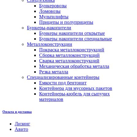
Спецтехника
Бункеровозы
Ломовозы
Мультилифты
Прицепы и полуприцепы
Бункеры-накопители
Бункеры накопители открытые
Бункеры накопители специальные
Металлоконструкции
Покраска металлоконструкций
Сборка металлоконструкций
Сварка металлоконструкций
Механическая обработка металла
Резка металла
Специализированные контейнеры
Емкости под бентонит
Контейнера для мусорных пакетов
Контейнеры-кюбель для сыпучих
материалов
Оплата и доставка
Лизинг
Авито