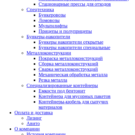
Стационарные прессы для отходов
Спецтехника
Бункеровозы
Ломовозы
Мультилифты
Прицепы и полуприцепы
Бункеры-накопители
Бункеры накопители открытые
Бункеры накопители специальные
Металлоконструкции
Покраска металлоконструкций
Сборка металлоконструкций
Сварка металлоконструкций
Механическая обработка металла
Резка металла
Специализированные контейнеры
Емкости под бентонит
Контейнера для мусорных пакетов
Контейнеры-кюбель для сыпучих
материалов
Оплата и доставка
Лизинг
Авито
О компании
История компании