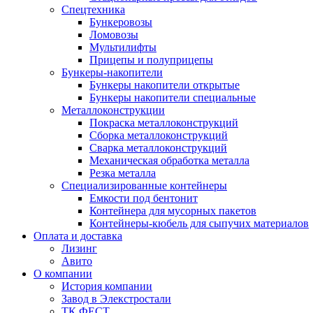
Спецтехника
Бункеровозы
Ломовозы
Мультилифты
Прицепы и полуприцепы
Бункеры-накопители
Бункеры накопители открытые
Бункеры накопители специальные
Металлоконструкции
Покраска металлоконструкций
Сборка металлоконструкций
Сварка металлоконструкций
Механическая обработка металла
Резка металла
Специализированные контейнеры
Емкости под бентонит
Контейнера для мусорных пакетов
Контейнеры-кюбель для сыпучих материалов
Оплата и доставка
Лизинг
Авито
О компании
История компании
Завод в Элекстростали
ТК ФЕСТ