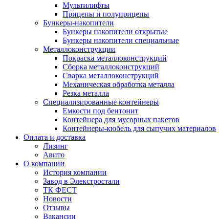
Мультилифты
Прицепы и полуприцепы
Бункеры-накопители
Бункеры накопители открытые
Бункеры накопители специальные
Металлоконструкции
Покраска металлоконструкций
Сборка металлоконструкций
Сварка металлоконструкций
Механическая обработка металла
Резка металла
Специализированные контейнеры
Емкости под бентонит
Контейнера для мусорных пакетов
Контейнеры-кюбель для сыпучих материалов
Оплата и доставка
Лизинг
Авито
О компании
История компании
Завод в Элекстростали
ТК ФЕСТ
Новости
Отзывы
Вакансии