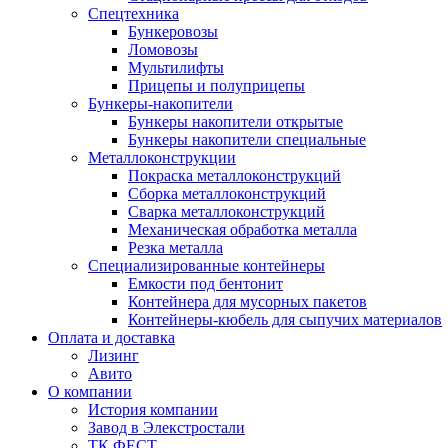
Спецтехника
Бункеровозы
Ломовозы
Мультилифты
Прицепы и полуприцепы
Бункеры-накопители
Бункеры накопители открытые
Бункеры накопители специальные
Металлоконструкции
Покраска металлоконструкций
Сборка металлоконструкций
Сварка металлоконструкций
Механическая обработка металла
Резка металла
Специализированные контейнеры
Емкости под бентонит
Контейнера для мусорных пакетов
Контейнеры-кюбель для сыпучих материалов
Оплата и доставка
Лизинг
Авито
О компании
История компании
Завод в Элекстростали
ТК ФЕСТ