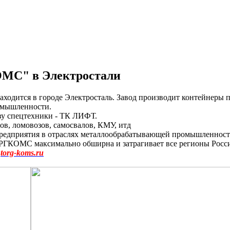
МС" в Электростали
Находится в городе Электросталь. Завод производит контейнер
ромышленности.
тву спецтехники - ТК ЛИФТ.
ов, ломовозов, самосвалов, КМУ, итд
едприятия в отраслях металлообрабатывающей промышленности,
ГКОМС максимально обширна и затрагивает все регионы России а
е
torg-koms.ru