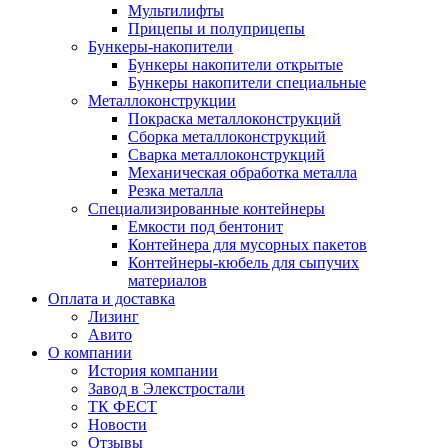
Мультилифты
Прицепы и полуприцепы
Бункеры-накопители
Бункеры накопители открытые
Бункеры накопители специальные
Металлоконструкции
Покраска металлоконструкций
Сборка металлоконструкций
Сварка металлоконструкций
Механическая обработка металла
Резка металла
Специализированные контейнеры
Емкости под бентонит
Контейнера для мусорных пакетов
Контейнеры-кюбель для сыпучих
материалов
Оплата и доставка
Лизинг
Авито
О компании
История компании
Завод в Элекстростали
ТК ФЕСТ
Новости
Отзывы