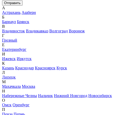
А
Астрахань
Ашберн
Б
Барнаул
Брянск
В
Владивосток
Владикавказ
Волгоград
Воронеж
Г
Грозный
Е
Екатеринбург
И
Ижевск
Иркутск
К
Казань
Краснодар
Красноярск
Курск
Л
Липецк
М
Махачкала
Москва
Н
Набережные Челны
Нальчик
Нижний Новгород
Новосибирск
О
Омск
Оренбург
П
Пенза
Пермь