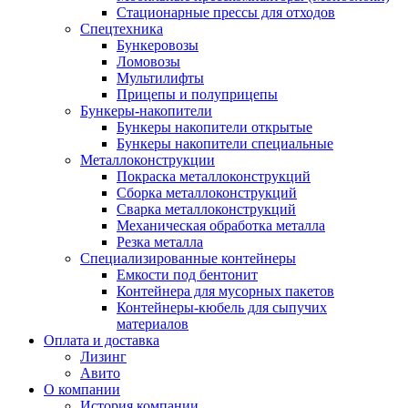
Стационарные прессы для отходов
Спецтехника
Бункеровозы
Ломовозы
Мультилифты
Прицепы и полуприцепы
Бункеры-накопители
Бункеры накопители открытые
Бункеры накопители специальные
Металлоконструкции
Покраска металлоконструкций
Сборка металлоконструкций
Сварка металлоконструкций
Механическая обработка металла
Резка металла
Специализированные контейнеры
Емкости под бентонит
Контейнера для мусорных пакетов
Контейнеры-кюбель для сыпучих
материалов
Оплата и доставка
Лизинг
Авито
О компании
История компании