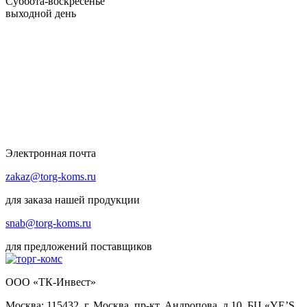
Суббота-воскресенье
выходной день
Электронная почта
zakaz@torg-koms.ru
для заказа нашей продукции
snab@torg-koms.ru
для предложений поставщиков
ООО «ТК-Инвест»
Москва: 115432, г. Москва, пр-кт. Андропова, д.10, БЦ «YE’S