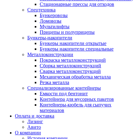
Стационарные прессы для отходов
Спецтехника
Бункеровозы
Ломовозы
Мультилифты
Прицепы и полуприцепы
Бункеры-накопители
Бункеры накопители открытые
Бункеры накопители специальные
Металлоконструкции
Покраска металлоконструкций
Сборка металлоконструкций
Сварка металлоконструкций
Механическая обработка металла
Резка металла
Специализированные контейнеры
Емкости под бентонит
Контейнера для мусорных пакетов
Контейнеры-кюбель для сыпучих
материалов
Оплата и доставка
Лизинг
Авито
О компании
История компании