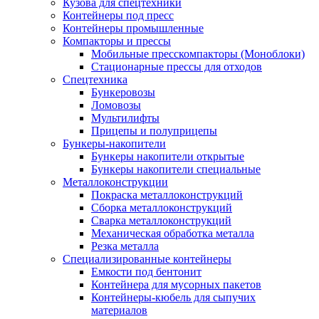
Кузова для спецтехники
Контейнеры под пресс
Контейнеры промышленные
Компакторы и прессы
Мобильные пресскомпакторы (Моноблоки)
Стационарные прессы для отходов
Спецтехника
Бункеровозы
Ломовозы
Мультилифты
Прицепы и полуприцепы
Бункеры-накопители
Бункеры накопители открытые
Бункеры накопители специальные
Металлоконструкции
Покраска металлоконструкций
Сборка металлоконструкций
Сварка металлоконструкций
Механическая обработка металла
Резка металла
Специализированные контейнеры
Емкости под бентонит
Контейнера для мусорных пакетов
Контейнеры-кюбель для сыпучих
материалов