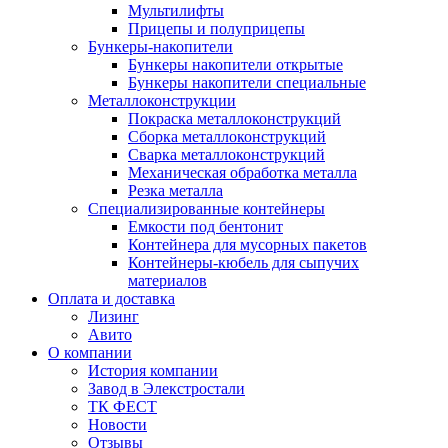
Мультилифты
Прицепы и полуприцепы
Бункеры-накопители
Бункеры накопители открытые
Бункеры накопители специальные
Металлоконструкции
Покраска металлоконструкций
Сборка металлоконструкций
Сварка металлоконструкций
Механическая обработка металла
Резка металла
Специализированные контейнеры
Емкости под бентонит
Контейнера для мусорных пакетов
Контейнеры-кюбель для сыпучих
материалов
Оплата и доставка
Лизинг
Авито
О компании
История компании
Завод в Элекстростали
ТК ФЕСТ
Новости
Отзывы