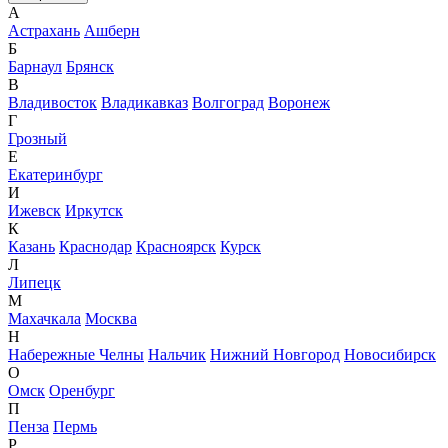
А
Астрахань
Ашберн
Б
Барнаул
Брянск
В
Владивосток
Владикавказ
Волгоград
Воронеж
Г
Грозный
Е
Екатеринбург
И
Ижевск
Иркутск
К
Казань
Краснодар
Красноярск
Курск
Л
Липецк
М
Махачкала
Москва
Н
Набережные Челны
Нальчик
Нижний Новгород
Новосибирск
О
Омск
Оренбург
П
Пенза
Пермь
Р