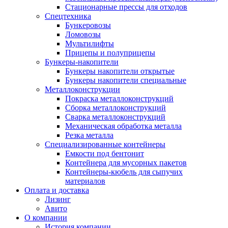
Стационарные прессы для отходов
Спецтехника
Бункеровозы
Ломовозы
Мультилифты
Прицепы и полуприцепы
Бункеры-накопители
Бункеры накопители открытые
Бункеры накопители специальные
Металлоконструкции
Покраска металлоконструкций
Сборка металлоконструкций
Сварка металлоконструкций
Механическая обработка металла
Резка металла
Специализированные контейнеры
Емкости под бентонит
Контейнера для мусорных пакетов
Контейнеры-кюбель для сыпучих
материалов
Оплата и доставка
Лизинг
Авито
О компании
История компании