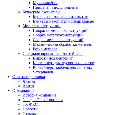
Мультилифты
Прицепы и полуприцепы
Бункеры-накопители
Бункеры накопители открытые
Бункеры накопители специальные
Металлоконструкции
Покраска металлоконструкций
Сборка металлоконструкций
Сварка металлоконструкций
Механическая обработка металла
Резка металла
Специализированные контейнеры
Емкости под бентонит
Контейнера для мусорных пакетов
Контейнеры-кюбель для сыпучих
материалов
Оплата и доставка
Лизинг
Авито
О компании
История компании
Завод в Элекстростали
ТК ФЕСТ
Новости
Отзывы