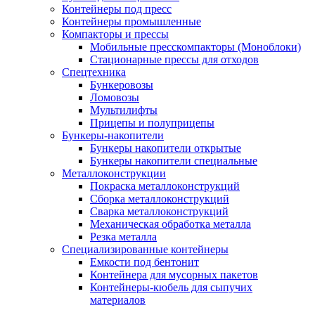
Контейнеры под пресс
Контейнеры промышленные
Компакторы и прессы
Мобильные пресскомпакторы (Моноблоки)
Стационарные прессы для отходов
Спецтехника
Бункеровозы
Ломовозы
Мультилифты
Прицепы и полуприцепы
Бункеры-накопители
Бункеры накопители открытые
Бункеры накопители специальные
Металлоконструкции
Покраска металлоконструкций
Сборка металлоконструкций
Сварка металлоконструкций
Механическая обработка металла
Резка металла
Специализированные контейнеры
Емкости под бентонит
Контейнера для мусорных пакетов
Контейнеры-кюбель для сыпучих
материалов