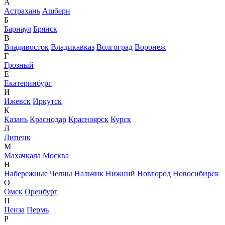
А
Астрахань
Ашберн
Б
Барнаул
Брянск
В
Владивосток
Владикавказ
Волгоград
Воронеж
Г
Грозный
Е
Екатеринбург
И
Ижевск
Иркутск
К
Казань
Краснодар
Красноярск
Курск
Л
Липецк
М
Махачкала
Москва
Н
Набережные Челны
Нальчик
Нижний Новгород
Новосибирск
О
Омск
Оренбург
П
Пенза
Пермь
Р