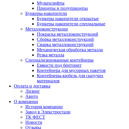
Мультилифты
Прицепы и полуприцепы
Бункеры-накопители
Бункеры накопители открытые
Бункеры накопители специальные
Металлоконструкции
Покраска металлоконструкций
Сборка металлоконструкций
Сварка металлоконструкций
Механическая обработка металла
Резка металла
Специализированные контейнеры
Емкости под бентонит
Контейнера для мусорных пакетов
Контейнеры-кюбель для сыпучих
материалов
Оплата и доставка
Лизинг
Авито
О компании
История компании
Завод в Элекстростали
ТК ФЕСТ
Новости
Отзывы