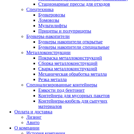
Стационарные прессы для отходов
Спецтехника
Бункеровозы
Ломовозы
Мультилифты
Прицепы и полуприцепы
Бункеры-накопители
Бункеры накопители открытые
Бункеры накопители специальные
Металлоконструкции
Покраска металлоконструкций
Сборка металлоконструкций
Сварка металлоконструкций
Механическая обработка металла
Резка металла
Специализированные контейнеры
Емкости под бентонит
Контейнера для мусорных пакетов
Контейнеры-кюбель для сыпучих
материалов
Оплата и доставка
Лизинг
Авито
О компании
История компании