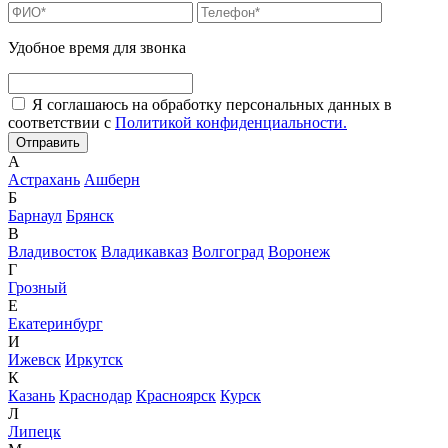
Удобное время для звонка
Я соглашаюсь на обработку персональных данных в
соответствии с
Политикой конфиденциальности.
А
Астрахань
Ашберн
Б
Барнаул
Брянск
В
Владивосток
Владикавказ
Волгоград
Воронеж
Г
Грозный
Е
Екатеринбург
И
Ижевск
Иркутск
К
Казань
Краснодар
Красноярск
Курск
Л
Липецк