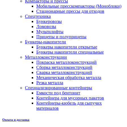
Компакторы и прессы
Мобильные пресскомпакторы (Моноблоки)
Стационарные прессы для отходов
Спецтехника
Бункеровозы
Ломовозы
Мультилифты
Прицепы и полуприцепы
Бункеры-накопители
Бункеры накопители открытые
Бункеры накопители специальные
Металлоконструкции
Покраска металлоконструкций
Сборка металлоконструкций
Сварка металлоконструкций
Механическая обработка металла
Резка металла
Специализированные контейнеры
Емкости под бентонит
Контейнера для мусорных пакетов
Контейнеры-кюбель для сыпучих
материалов
Оплата и доставка