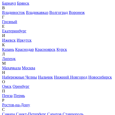
Барнаул
Брянск
В
Владивосток
Владикавказ
Волгоград
Воронеж
Г
Грозный
Е
Екатеринбург
И
Ижевск
Иркутск
К
Казань
Краснодар
Красноярск
Курск
Л
Липецк
М
Махачкала
Москва
Н
Набережные Челны
Нальчик
Нижний Новгород
Новосибирск
О
Омск
Оренбург
П
Пенза
Пермь
Р
Ростов-на-Дону
С
Самара
Санкт-Петербург
Саратов
Ставрополь