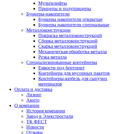
Мультилифты
Прицепы и полуприцепы
Бункеры-накопители
Бункеры накопители открытые
Бункеры накопители специальные
Металлоконструкции
Покраска металлоконструкций
Сборка металлоконструкций
Сварка металлоконструкций
Механическая обработка металла
Резка металла
Специализированные контейнеры
Емкости под бентонит
Контейнера для мусорных пакетов
Контейнеры-кюбель для сыпучих
материалов
Оплата и доставка
Лизинг
Авито
О компании
История компании
Завод в Элекстростали
ТК ФЕСТ
Новости
Отзывы