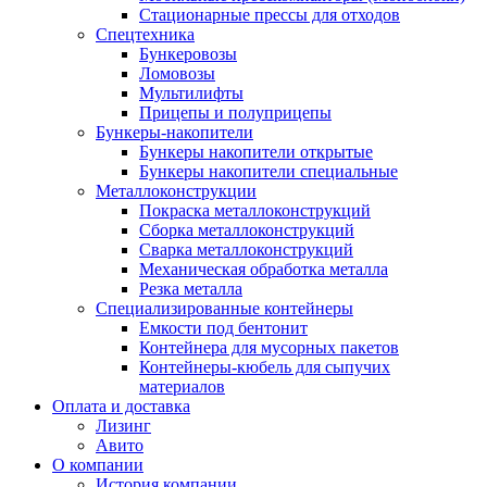
Стационарные прессы для отходов
Спецтехника
Бункеровозы
Ломовозы
Мультилифты
Прицепы и полуприцепы
Бункеры-накопители
Бункеры накопители открытые
Бункеры накопители специальные
Металлоконструкции
Покраска металлоконструкций
Сборка металлоконструкций
Сварка металлоконструкций
Механическая обработка металла
Резка металла
Специализированные контейнеры
Емкости под бентонит
Контейнера для мусорных пакетов
Контейнеры-кюбель для сыпучих
материалов
Оплата и доставка
Лизинг
Авито
О компании
История компании