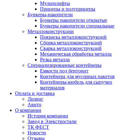
Мультилифты
Прицепы и полуприцепы
Бункеры-накопители
Бункеры накопители открытые
Бункеры накопители специальные
Металлоконструкции
Покраска металлоконструкций
Сборка металлоконструкций
Сварка металлоконструкций
Механическая обработка металла
Резка металла
Специализированные контейнеры
Емкости под бентонит
Контейнера для мусорных пакетов
Контейнеры-кюбель для сыпучих
материалов
Оплата и доставка
Лизинг
Авито
О компании
История компании
Завод в Элекстростали
ТК ФЕСТ
Новости
Отзывы