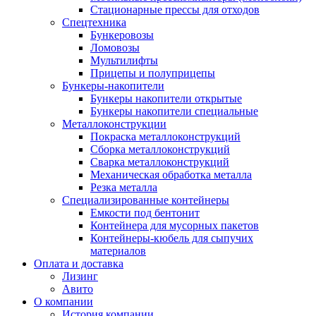
Стационарные прессы для отходов
Спецтехника
Бункеровозы
Ломовозы
Мультилифты
Прицепы и полуприцепы
Бункеры-накопители
Бункеры накопители открытые
Бункеры накопители специальные
Металлоконструкции
Покраска металлоконструкций
Сборка металлоконструкций
Сварка металлоконструкций
Механическая обработка металла
Резка металла
Специализированные контейнеры
Емкости под бентонит
Контейнера для мусорных пакетов
Контейнеры-кюбель для сыпучих
материалов
Оплата и доставка
Лизинг
Авито
О компании
История компании