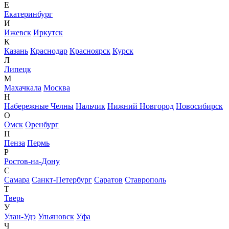
Е
Екатеринбург
И
Ижевск
Иркутск
К
Казань
Краснодар
Красноярск
Курск
Л
Липецк
М
Махачкала
Москва
Н
Набережные Челны
Нальчик
Нижний Новгород
Новосибирск
О
Омск
Оренбург
П
Пенза
Пермь
Р
Ростов-на-Дону
С
Самара
Санкт-Петербург
Саратов
Ставрополь
Т
Тверь
У
Улан-Удэ
Ульяновск
Уфа
Ч