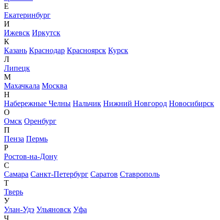
Е
Екатеринбург
И
Ижевск
Иркутск
К
Казань
Краснодар
Красноярск
Курск
Л
Липецк
М
Махачкала
Москва
Н
Набережные Челны
Нальчик
Нижний Новгород
Новосибирск
О
Омск
Оренбург
П
Пенза
Пермь
Р
Ростов-на-Дону
С
Самара
Санкт-Петербург
Саратов
Ставрополь
Т
Тверь
У
Улан-Удэ
Ульяновск
Уфа
Ч