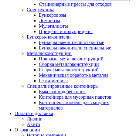
Стационарные прессы для отходов
Спецтехника
Бункеровозы
Ломовозы
Мультилифты
Прицепы и полуприцепы
Бункеры-накопители
Бункеры накопители открытые
Бункеры накопители специальные
Металлоконструкции
Покраска металлоконструкций
Сборка металлоконструкций
Сварка металлоконструкций
Механическая обработка металла
Резка металла
Специализированные контейнеры
Емкости под бентонит
Контейнера для мусорных пакетов
Контейнеры-кюбель для сыпучих
материалов
Оплата и доставка
Лизинг
Авито
О компании
История компании