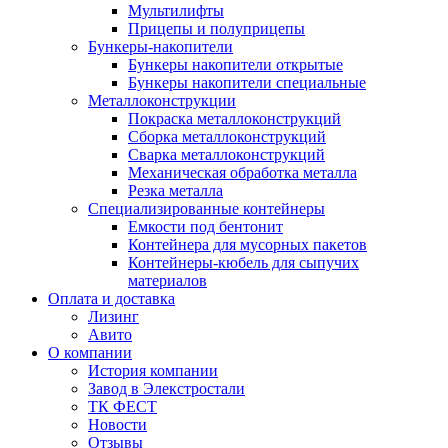
Мультилифты
Прицепы и полуприцепы
Бункеры-накопители
Бункеры накопители открытые
Бункеры накопители специальные
Металлоконструкции
Покраска металлоконструкций
Сборка металлоконструкций
Сварка металлоконструкций
Механическая обработка металла
Резка металла
Специализированные контейнеры
Емкости под бентонит
Контейнера для мусорных пакетов
Контейнеры-кюбель для сыпучих
материалов
Оплата и доставка
Лизинг
Авито
О компании
История компании
Завод в Элекстростали
ТК ФЕСТ
Новости
Отзывы