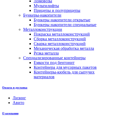
Ломовозы
Мультилифты
Прицепы и полуприцепы
Бункеры-накопители
Бункеры накопители открытые
Бункеры накопители специальные
Металлоконструкции
Покраска металлоконструкций
Сборка металлоконструкций
Сварка металлоконструкций
Механическая обработка металла
Резка металла
Специализированные контейнеры
Емкости под бентонит
Контейнера для мусорных пакетов
Контейнеры-кюбель для сыпучих
материалов
Оплата и доставка
Лизинг
Авито
О компании