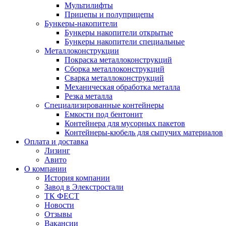
Мультилифты
Прицепы и полуприцепы
Бункеры-накопители
Бункеры накопители открытые
Бункеры накопители специальные
Металлоконструкции
Покраска металлоконструкций
Сборка металлоконструкций
Сварка металлоконструкций
Механическая обработка металла
Резка металла
Специализированные контейнеры
Емкости под бентонит
Контейнера для мусорных пакетов
Контейнеры-кюбель для сыпучих материалов
Оплата и доставка
Лизинг
Авито
О компании
История компании
Завод в Элекстростали
ТК ФЕСТ
Новости
Отзывы
Вакансии