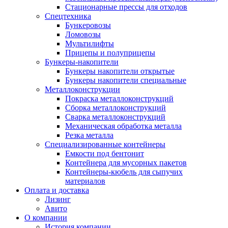
Стационарные прессы для отходов
Спецтехника
Бункеровозы
Ломовозы
Мультилифты
Прицепы и полуприцепы
Бункеры-накопители
Бункеры накопители открытые
Бункеры накопители специальные
Металлоконструкции
Покраска металлоконструкций
Сборка металлоконструкций
Сварка металлоконструкций
Механическая обработка металла
Резка металла
Специализированные контейнеры
Емкости под бентонит
Контейнера для мусорных пакетов
Контейнеры-кюбель для сыпучих
материалов
Оплата и доставка
Лизинг
Авито
О компании
История компании