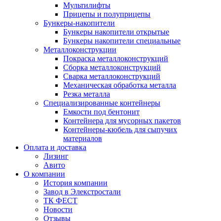
Мультилифты
Прицепы и полуприцепы
Бункеры-накопители
Бункеры накопители открытые
Бункеры накопители специальные
Металлоконструкции
Покраска металлоконструкций
Сборка металлоконструкций
Сварка металлоконструкций
Механическая обработка металла
Резка металла
Специализированные контейнеры
Емкости под бентонит
Контейнера для мусорных пакетов
Контейнеры-кюбель для сыпучих
материалов
Оплата и доставка
Лизинг
Авито
О компании
История компании
Завод в Элекстростали
ТК ФЕСТ
Новости
Отзывы