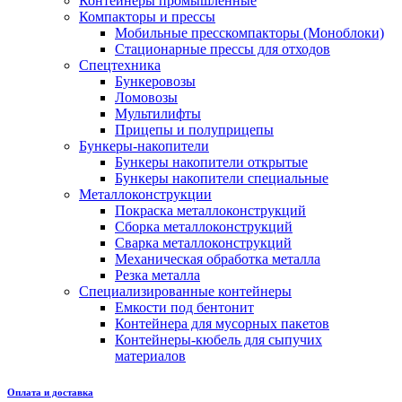
Контейнеры промышленные
Компакторы и прессы
Мобильные пресскомпакторы (Моноблоки)
Стационарные прессы для отходов
Спецтехника
Бункеровозы
Ломовозы
Мультилифты
Прицепы и полуприцепы
Бункеры-накопители
Бункеры накопители открытые
Бункеры накопители специальные
Металлоконструкции
Покраска металлоконструкций
Сборка металлоконструкций
Сварка металлоконструкций
Механическая обработка металла
Резка металла
Специализированные контейнеры
Емкости под бентонит
Контейнера для мусорных пакетов
Контейнеры-кюбель для сыпучих
материалов
Оплата и доставка