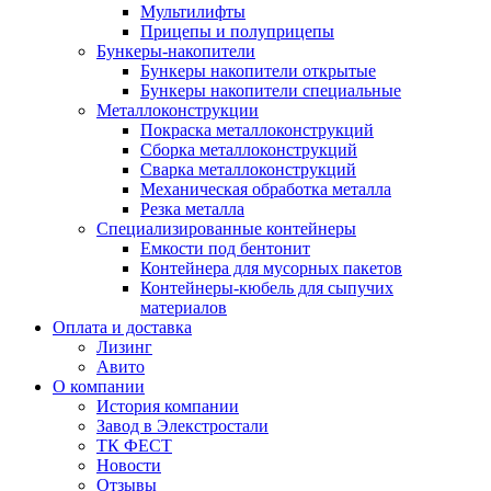
Мультилифты
Прицепы и полуприцепы
Бункеры-накопители
Бункеры накопители открытые
Бункеры накопители специальные
Металлоконструкции
Покраска металлоконструкций
Сборка металлоконструкций
Сварка металлоконструкций
Механическая обработка металла
Резка металла
Специализированные контейнеры
Емкости под бентонит
Контейнера для мусорных пакетов
Контейнеры-кюбель для сыпучих
материалов
Оплата и доставка
Лизинг
Авито
О компании
История компании
Завод в Элекстростали
ТК ФЕСТ
Новости
Отзывы