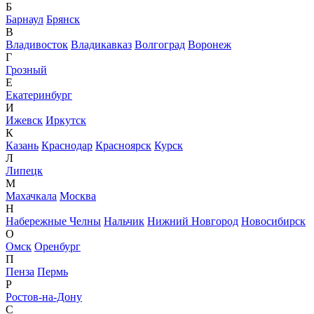
Б
Барнаул
Брянск
В
Владивосток
Владикавказ
Волгоград
Воронеж
Г
Грозный
Е
Екатеринбург
И
Ижевск
Иркутск
К
Казань
Краснодар
Красноярск
Курск
Л
Липецк
М
Махачкала
Москва
Н
Набережные Челны
Нальчик
Нижний Новгород
Новосибирск
О
Омск
Оренбург
П
Пенза
Пермь
Р
Ростов-на-Дону
С