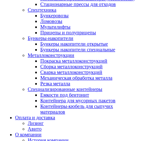
Стационарные прессы для отходов
Спецтехника
Бункеровозы
Ломовозы
Мультилифты
Прицепы и полуприцепы
Бункеры-накопители
Бункеры накопители открытые
Бункеры накопители специальные
Металлоконструкции
Покраска металлоконструкций
Сборка металлоконструкций
Сварка металлоконструкций
Механическая обработка металла
Резка металла
Специализированные контейнеры
Емкости под бентонит
Контейнера для мусорных пакетов
Контейнеры-кюбель для сыпучих
материалов
Оплата и доставка
Лизинг
Авито
О компании
История компании