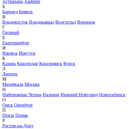
Астрахань
Ашберн
Б
Барнаул
Брянск
В
Владивосток
Владикавказ
Волгоград
Воронеж
Г
Грозный
Е
Екатеринбург
И
Ижевск
Иркутск
К
Казань
Краснодар
Красноярск
Курск
Л
Липецк
М
Махачкала
Москва
Н
Набережные Челны
Нальчик
Нижний Новгород
Новосибирск
О
Омск
Оренбург
П
Пенза
Пермь
Р
Ростов-на-Дону