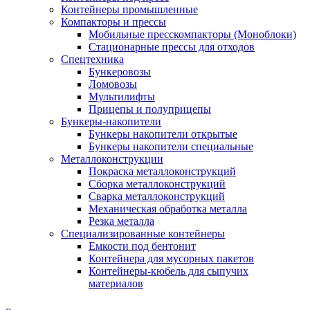
Контейнеры промышленные
Компакторы и прессы
Мобильные пресскомпакторы (Моноблоки)
Стационарные прессы для отходов
Спецтехника
Бункеровозы
Ломовозы
Мультилифты
Прицепы и полуприцепы
Бункеры-накопители
Бункеры накопители открытые
Бункеры накопители специальные
Металлоконструкции
Покраска металлоконструкций
Сборка металлоконструкций
Сварка металлоконструкций
Механическая обработка металла
Резка металла
Специализированные контейнеры
Емкости под бентонит
Контейнера для мусорных пакетов
Контейнеры-кюбель для сыпучих
материалов