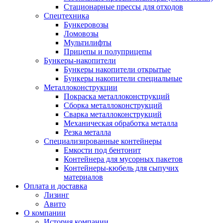
Стационарные прессы для отходов
Спецтехника
Бункеровозы
Ломовозы
Мультилифты
Прицепы и полуприцепы
Бункеры-накопители
Бункеры накопители открытые
Бункеры накопители специальные
Металлоконструкции
Покраска металлоконструкций
Сборка металлоконструкций
Сварка металлоконструкций
Механическая обработка металла
Резка металла
Специализированные контейнеры
Емкости под бентонит
Контейнера для мусорных пакетов
Контейнеры-кюбель для сыпучих
материалов
Оплата и доставка
Лизинг
Авито
О компании
История компании