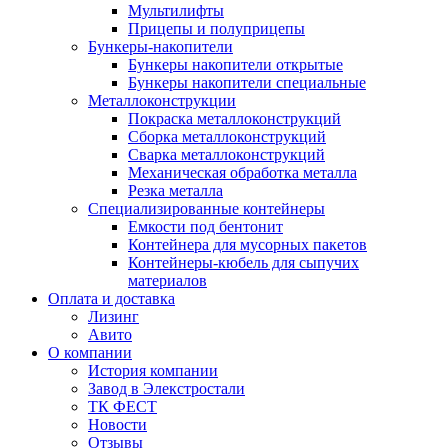
Мультилифты
Прицепы и полуприцепы
Бункеры-накопители
Бункеры накопители открытые
Бункеры накопители специальные
Металлоконструкции
Покраска металлоконструкций
Сборка металлоконструкций
Сварка металлоконструкций
Механическая обработка металла
Резка металла
Специализированные контейнеры
Емкости под бентонит
Контейнера для мусорных пакетов
Контейнеры-кюбель для сыпучих
материалов
Оплата и доставка
Лизинг
Авито
О компании
История компании
Завод в Элекстростали
ТК ФЕСТ
Новости
Отзывы