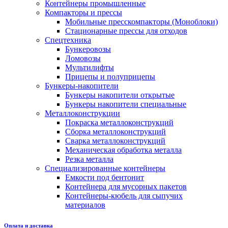
Контейнеры промышленные
Компакторы и прессы
Мобильные пресскомпакторы (Моноблоки)
Стационарные прессы для отходов
Спецтехника
Бункеровозы
Ломовозы
Мультилифты
Прицепы и полуприцепы
Бункеры-накопители
Бункеры накопители открытые
Бункеры накопители специальные
Металлоконструкции
Покраска металлоконструкций
Сборка металлоконструкций
Сварка металлоконструкций
Механическая обработка металла
Резка металла
Специализированные контейнеры
Емкости под бентонит
Контейнера для мусорных пакетов
Контейнеры-кюбель для сыпучих
материалов
Оплата и доставка