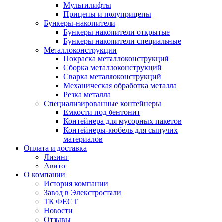
Мультилифты
Прицепы и полуприцепы
Бункеры-накопители
Бункеры накопители открытые
Бункеры накопители специальные
Металлоконструкции
Покраска металлоконструкций
Сборка металлоконструкций
Сварка металлоконструкций
Механическая обработка металла
Резка металла
Специализированные контейнеры
Емкости под бентонит
Контейнера для мусорных пакетов
Контейнеры-кюбель для сыпучих
материалов
Оплата и доставка
Лизинг
Авито
О компании
История компании
Завод в Элекстростали
ТК ФЕСТ
Новости
Отзывы