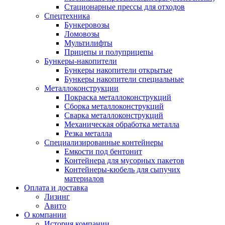
Стационарные прессы для отходов
Спецтехника
Бункеровозы
Ломовозы
Мультилифты
Прицепы и полуприцепы
Бункеры-накопители
Бункеры накопители открытые
Бункеры накопители специальные
Металлоконструкции
Покраска металлоконструкций
Сборка металлоконструкций
Сварка металлоконструкций
Механическая обработка металла
Резка металла
Специализированные контейнеры
Емкости под бентонит
Контейнера для мусорных пакетов
Контейнеры-кюбель для сыпучих
материалов
Оплата и доставка
Лизинг
Авито
О компании
История компании