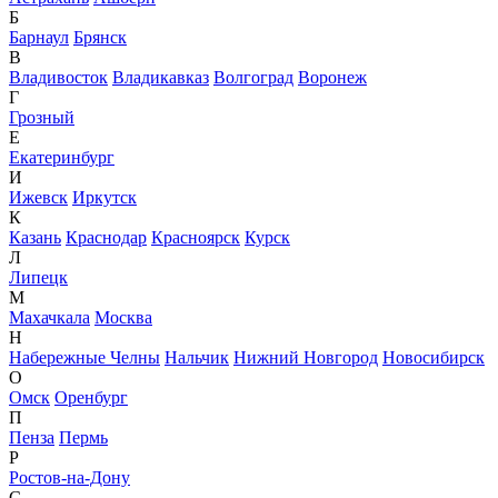
Б
Барнаул
Брянск
В
Владивосток
Владикавказ
Волгоград
Воронеж
Г
Грозный
Е
Екатеринбург
И
Ижевск
Иркутск
К
Казань
Краснодар
Красноярск
Курск
Л
Липецк
М
Махачкала
Москва
Н
Набережные Челны
Нальчик
Нижний Новгород
Новосибирск
О
Омск
Оренбург
П
Пенза
Пермь
Р
Ростов-на-Дону
С