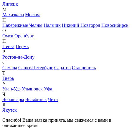
Липецк
М
Махачкала
Москва
Н
Набережные Челны
Нальчик
Нижний Новгород
Новосибирск
О
Омск
Оренбург
П
Пенза
Пермь
Р
Ростов-на-Дону
С
Самара
Санкт-Петербург
Саратов
Ставрополь
Т
Тверь
У
Улан-Удэ
Ульяновск
Уфа
Ч
Чебоксары
Челябинск
Чита
Я
Якутск
Спасибо! Ваша заявка принята, мы свяжемся с вами в
ближайшее время