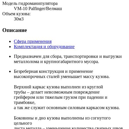
Модель гидроманипулятора
VM-10 Palfinger/Велмаш
Объем кузова:
30м3
Описание
Сфера применения
Комплектация и оборудование
Предназначен для сбора, транспортировки и выгрузки
металлолома и крупногабаритного мусора.
Безреберная конструкция и применение
высокопрочных сталей уменьшает массу кузова.
Верхний каркас кузова выполнен из круглой
трубы – делает невозможным повреждение
грейфером или тяжелым грузом при падении и
трамбовке,
а так же служит основным силовым каркасом кузова.
Боковины и дно кузова выполнены из согнутого
цельного
листа металла – уменьшение количества сварных швов