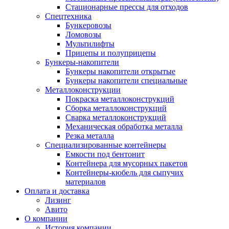
Стационарные прессы для отходов
Спецтехника
Бункеровозы
Ломовозы
Мультилифты
Прицепы и полуприцепы
Бункеры-накопители
Бункеры накопители открытые
Бункеры накопители специальные
Металлоконструкции
Покраска металлоконструкций
Сборка металлоконструкций
Сварка металлоконструкций
Механическая обработка металла
Резка металла
Специализированные контейнеры
Емкости под бентонит
Контейнера для мусорных пакетов
Контейнеры-кюбель для сыпучих
материалов
Оплата и доставка
Лизинг
Авито
О компании
История компании