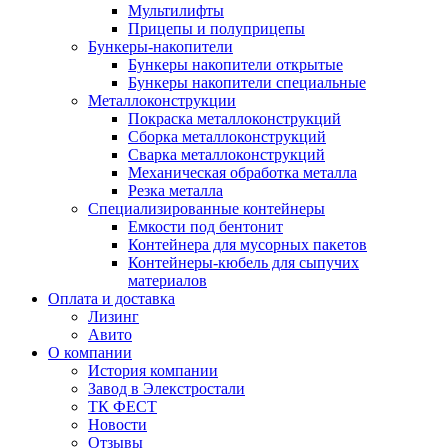
Мультилифты
Прицепы и полуприцепы
Бункеры-накопители
Бункеры накопители открытые
Бункеры накопители специальные
Металлоконструкции
Покраска металлоконструкций
Сборка металлоконструкций
Сварка металлоконструкций
Механическая обработка металла
Резка металла
Специализированные контейнеры
Емкости под бентонит
Контейнера для мусорных пакетов
Контейнеры-кюбель для сыпучих
материалов
Оплата и доставка
Лизинг
Авито
О компании
История компании
Завод в Элекстростали
ТК ФЕСТ
Новости
Отзывы