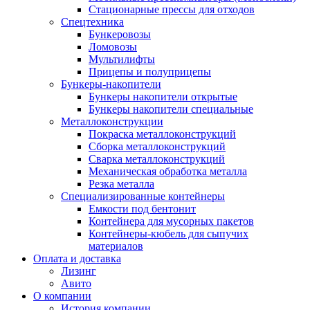
Стационарные прессы для отходов
Спецтехника
Бункеровозы
Ломовозы
Мультилифты
Прицепы и полуприцепы
Бункеры-накопители
Бункеры накопители открытые
Бункеры накопители специальные
Металлоконструкции
Покраска металлоконструкций
Сборка металлоконструкций
Сварка металлоконструкций
Механическая обработка металла
Резка металла
Специализированные контейнеры
Емкости под бентонит
Контейнера для мусорных пакетов
Контейнеры-кюбель для сыпучих
материалов
Оплата и доставка
Лизинг
Авито
О компании
История компании