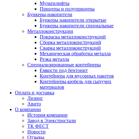
Мультилифты
Прицепы и полуприцепы
Бункеры-накопители
Бункеры накопители открытые
Бункеры накопители специальные
Металлоконструкции
Покраска металлоконструкций
Сборка металлоконструкций
Сварка металлоконструкций
Механическая обработка металла
Резка металла
Специализированные контейнеры
Емкости под бентонит
Контейнера для мусорных пакетов
Контейнеры-кюбель для сыпучих
материалов
Оплата и доставка
Лизинг
Авито
О компании
История компании
Завод в Элекстростали
ТК ФЕСТ
Новости
Отзывы