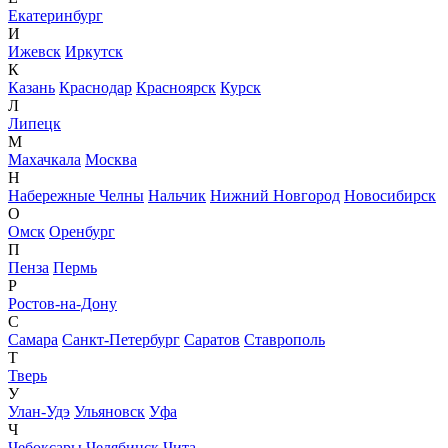
Екатеринбург
И
Ижевск
Иркутск
К
Казань
Краснодар
Красноярск
Курск
Л
Липецк
М
Махачкала
Москва
Н
Набережные Челны
Нальчик
Нижний Новгород
Новосибирск
О
Омск
Оренбург
П
Пенза
Пермь
Р
Ростов-на-Дону
С
Самара
Санкт-Петербург
Саратов
Ставрополь
Т
Тверь
У
Улан-Удэ
Ульяновск
Уфа
Ч
Чебоксары
Челябинск
Чита