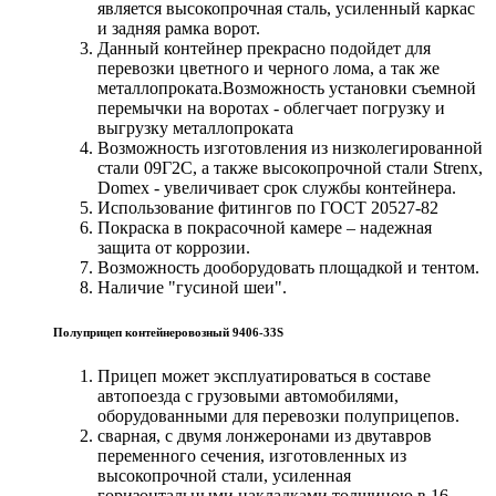
является высокопрочная сталь, усиленный каркас
и задняя рамка ворот.
Данный контейнер прекрасно подойдет для
перевозки цветного и черного лома, а так же
металлопроката.Возможность установки съемной
перемычки на воротах - облегчает погрузку и
выгрузку металлопроката
Возможность изготовления из низколегированной
стали 09Г2С, а также высокопрочной стали Strenx,
Domex - увеличивает срок службы контейнера.
Использование фитингов по ГОСТ 20527-82
Покраска в покрасочной камере – надежная
защита от коррозии.
Возможность дооборудовать площадкой и тентом.
Наличие "гусиной шеи".
Полуприцеп контейнеровозный 9406-33S
Прицеп может эксплуатироваться в составе
автопоезда с грузовыми автомобилями,
оборудованными для перевозки полуприцепов.
сварная, с двумя лонжеронами из двутавров
переменного сечения, изготовленных из
высокопрочной стали, усиленная
горизонтальными накладками толщиною в 16