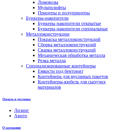
Ломовозы
Мультилифты
Прицепы и полуприцепы
Бункеры-накопители
Бункеры накопители открытые
Бункеры накопители специальные
Металлоконструкции
Покраска металлоконструкций
Сборка металлоконструкций
Сварка металлоконструкций
Механическая обработка металла
Резка металла
Специализированные контейнеры
Емкости под бентонит
Контейнера для мусорных пакетов
Контейнеры-кюбель для сыпучих
материалов
Оплата и доставка
Лизинг
Авито
О компании