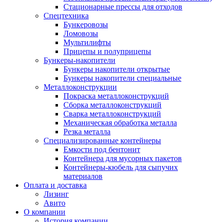
Стационарные прессы для отходов
Спецтехника
Бункеровозы
Ломовозы
Мультилифты
Прицепы и полуприцепы
Бункеры-накопители
Бункеры накопители открытые
Бункеры накопители специальные
Металлоконструкции
Покраска металлоконструкций
Сборка металлоконструкций
Сварка металлоконструкций
Механическая обработка металла
Резка металла
Специализированные контейнеры
Емкости под бентонит
Контейнера для мусорных пакетов
Контейнеры-кюбель для сыпучих
материалов
Оплата и доставка
Лизинг
Авито
О компании
История компании