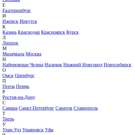
Е
Екатеринбург
И
Ижевск
Иркутск
К
Казань
Краснодар
Красноярск
Курск
Л
Липецк
М
Махачкала
Москва
Н
Набережные Челны
Нальчик
Нижний Новгород
Новосибирск
О
Омск
Оренбург
П
Пенза
Пермь
Р
Ростов-на-Дону
С
Самара
Санкт-Петербург
Саратов
Ставрополь
Т
Тверь
У
Улан-Удэ
Ульяновск
Уфа