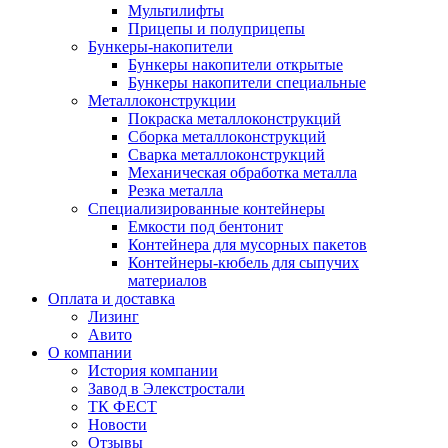
Мультилифты
Прицепы и полуприцепы
Бункеры-накопители
Бункеры накопители открытые
Бункеры накопители специальные
Металлоконструкции
Покраска металлоконструкций
Сборка металлоконструкций
Сварка металлоконструкций
Механическая обработка металла
Резка металла
Специализированные контейнеры
Емкости под бентонит
Контейнера для мусорных пакетов
Контейнеры-кюбель для сыпучих
материалов
Оплата и доставка
Лизинг
Авито
О компании
История компании
Завод в Элекстростали
ТК ФЕСТ
Новости
Отзывы