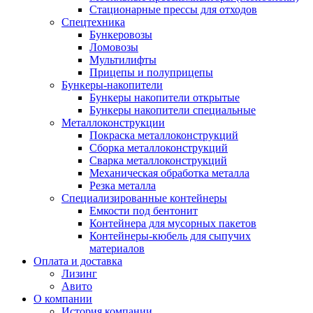
Стационарные прессы для отходов
Спецтехника
Бункеровозы
Ломовозы
Мультилифты
Прицепы и полуприцепы
Бункеры-накопители
Бункеры накопители открытые
Бункеры накопители специальные
Металлоконструкции
Покраска металлоконструкций
Сборка металлоконструкций
Сварка металлоконструкций
Механическая обработка металла
Резка металла
Специализированные контейнеры
Емкости под бентонит
Контейнера для мусорных пакетов
Контейнеры-кюбель для сыпучих
материалов
Оплата и доставка
Лизинг
Авито
О компании
История компании