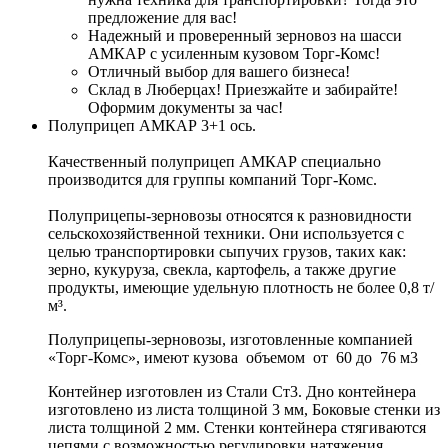
предложение для вас!
Надежный и проверенный зерновоз на шасси
АМКАР с усиленным кузовом Торг-Комс!
Отличный выбор для вашего бизнеса!
Склад в Люберцах! Приезжайте и забирайте!
Оформим документы за час!
Полуприцеп АМКАР 3+1 ось.
Качественный полуприцеп АМКАР специально
производится для группы компаний Торг-Комс.
Полуприцепы-зерновозы относятся к разновидности
сельскохозяйственной техники. Они используется с
целью транспортировки сыпучих грузов, таких как:
зерно, кукуруза, свекла, картофель, а также другие
продукты, имеющие удельную плотность не более 0,8 т/
м³.
Полуприцепы-зерновозы, изготовленные компанией
«Торг-Комс», имеют кузова объемом от 60 до 76 м3
Контейнер изготовлен из Стали Ст3. Дно контейнера
изготовлено из листа толщиной 3 мм, Боковые стенки из
листа толщиной 2 мм. Стенки контейнера стягиваются
цепями с возможностью регулировки натяжения