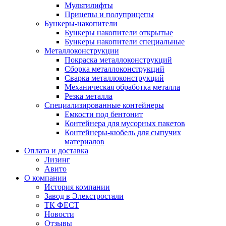
Мультилифты
Прицепы и полуприцепы
Бункеры-накопители
Бункеры накопители открытые
Бункеры накопители специальные
Металлоконструкции
Покраска металлоконструкций
Сборка металлоконструкций
Сварка металлоконструкций
Механическая обработка металла
Резка металла
Специализированные контейнеры
Емкости под бентонит
Контейнера для мусорных пакетов
Контейнеры-кюбель для сыпучих
материалов
Оплата и доставка
Лизинг
Авито
О компании
История компании
Завод в Элекстростали
ТК ФЕСТ
Новости
Отзывы