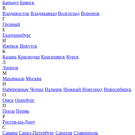
Барнаул
Брянск
В
Владивосток
Владикавказ
Волгоград
Воронеж
Г
Грозный
Е
Екатеринбург
И
Ижевск
Иркутск
К
Казань
Краснодар
Красноярск
Курск
Л
Липецк
М
Махачкала
Москва
Н
Набережные Челны
Нальчик
Нижний Новгород
Новосибирск
О
Омск
Оренбург
П
Пенза
Пермь
Р
Ростов-на-Дону
С
Самара
Санкт-Петербург
Саратов
Ставрополь