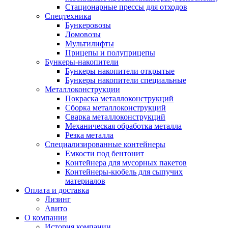
Стационарные прессы для отходов
Спецтехника
Бункеровозы
Ломовозы
Мультилифты
Прицепы и полуприцепы
Бункеры-накопители
Бункеры накопители открытые
Бункеры накопители специальные
Металлоконструкции
Покраска металлоконструкций
Сборка металлоконструкций
Сварка металлоконструкций
Механическая обработка металла
Резка металла
Специализированные контейнеры
Емкости под бентонит
Контейнера для мусорных пакетов
Контейнеры-кюбель для сыпучих
материалов
Оплата и доставка
Лизинг
Авито
О компании
История компании