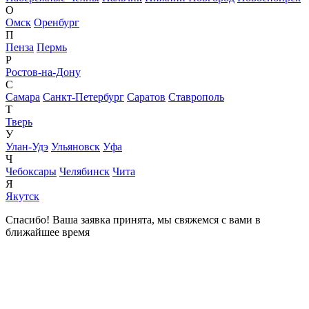
О
Омск
Оренбург
П
Пенза
Пермь
Р
Ростов-на-Дону
С
Самара
Санкт-Петербург
Саратов
Ставрополь
Т
Тверь
У
Улан-Удэ
Ульяновск
Уфа
Ч
Чебоксары
Челябинск
Чита
Я
Якутск
Спасибо! Ваша заявка принята, мы свяжемся с вами в
ближайшее время