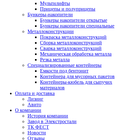
Мультилифты
Прицепы и полуприцепы
Бункеры-накопители
Бункеры накопители открытые
Бункеры накопители специальные
Металлоконструкции
Покраска металлоконструкций
Сборка металлоконструкций
Сварка металлоконструкций
Механическая обработка металла
Резка металла
Специализированные контейнеры
Емкости под бентонит
Контейнера для мусорных пакетов
Контейнеры-кюбель для сыпучих
материалов
Оплата и доставка
Лизинг
Авито
О компании
История компании
Завод в Элекстростали
ТК ФЕСТ
Новости
Отзывы