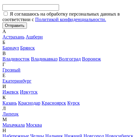
Я соглашаюсь на обработку персональных данных в
соответствии с
Политикой конфиденциальности.
А
Астрахань
Ашберн
Б
Барнаул
Брянск
В
Владивосток
Владикавказ
Волгоград
Воронеж
Г
Грозный
Е
Екатеринбург
И
Ижевск
Иркутск
К
Казань
Краснодар
Красноярск
Курск
Л
Липецк
М
Махачкала
Москва
Н
Набережные Челны
Нальчик
Нижний Новгород
Новосибирск